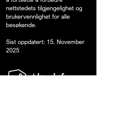
nettstedets tilgjengelighet og
brukervennlighet for alle
besøkende.
Sist oppdatert: 15. November
2025
Alta Skifer leverer tidløs, norsk kvartsittskifer
med unike kvaliteter. Vår skifer er kjent for
styrke, holdbarhet og et uttrykk som varer i
generasjoner – fra tak og fasader til gulv og
utemiljø.
NAVIGASJON