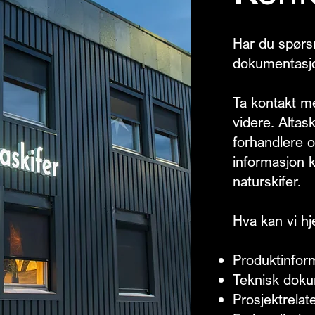
Har du spørs
dokumentasjo
Ta kontakt me
videre. Altask
forhandlere o
informasjon k
naturskifer.
Hva kan vi h
Produktinfor
Teknisk doku
Prosjektrelat