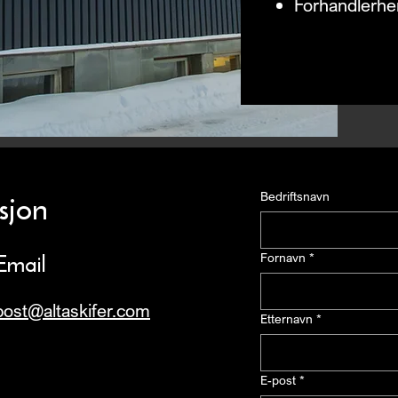
Forhandlerhen
sjon
Bedriftsnavn
Email
Fornavn
*
post@altaskifer.com
Etternavn
*
E-post
*