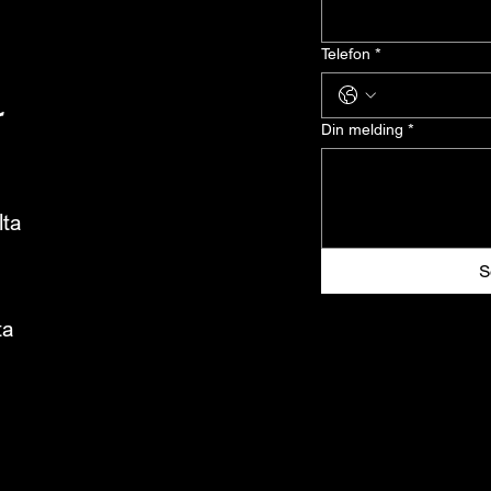
Telefon
*
r
Din melding
*
lta
S
ta