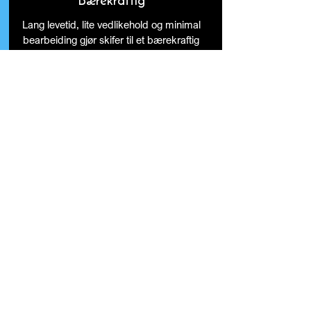
Bærekraftig
Lang levetid, lite vedlikehold og minimal
bearbeiding gjør skifer til et bærekraftig
valg i et livsløpsperspektiv.
Opp til 100% resirkulerbart
Skifer kan gjenbrukes eller resirkuleres
etter endt bruk, uten tap av materialets
egenskaper.
Til produktdokumentasjon og nedlastinger
Forrige prosjekt
Neste prosjekt