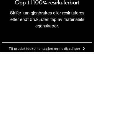
Opp til 100% resirkulerbart
Skifer kan gjenbrukes eller resirkuleres
etter endt bruk, uten tap av materialets
egenskaper.
Til produktdokumentasjon og nedlastinger
Forrige prosjekt
Neste prosjekt
Alta Skifer leverer tidløs, norsk kvartsittskifer
med unike kvaliteter. Vår skifer er kjent for
styrke, holdbarhet og et uttrykk som varer i
generasjoner – fra tak og fasader til gulv og