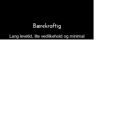
Bærekraftig
Lang levetid, lite vedlikehold og minimal
bearbeiding gjør skifer til et bærekraftig
valg i et livsløpsperspektiv.
Opp til 100% resirkulerbart
Skifer kan gjenbrukes eller resirkuleres
etter endt bruk, uten tap av materialets
egenskaper.