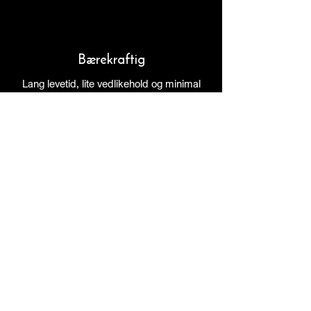
Bærekraftig
Lang levetid, lite vedlikehold og minimal
bearbeiding gjør skifer til et bærekraftig
valg i et livsløpsperspektiv.
Opp til 100% resirkulerbart
Skifer kan gjenbrukes eller resirkuleres
etter endt bruk, uten tap av materialets
egenskaper.