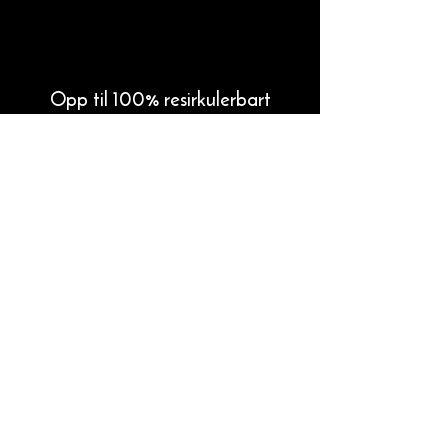
Opp til 100% resirkulerbart
Skifer kan gjenbrukes eller resirkuleres
etter endt bruk, uten tap av materialets
egenskaper.
Til produktdokumentasjon og nedlastinger
Forrige prosjekt
Neste prosjekt