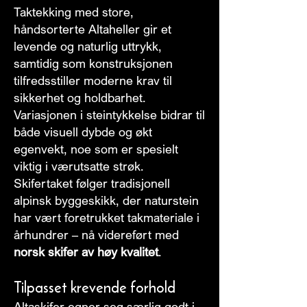
Taktekking med store,
håndsorterte Altaheller gir et
levende og naturlig uttrykk,
samtidig som konstruksjonen
tilfredsstiller moderne krav til
sikkerhet og holdbarhet.
Variasjonen i steintykkelse bidrar til
både visuell dybde og økt
egenvekt, noe som er spesielt
viktig i værutsatte strøk.
Skifertaket følger tradisjonell
alpinsk byggeskikk, der naturstein
har vært foretrukket takmateriale i
århundrer – nå videreført med
norsk skifer av høy kvalitet
.
Tilpasset krevende forhold
Altaskifer egner seg særlig godt i