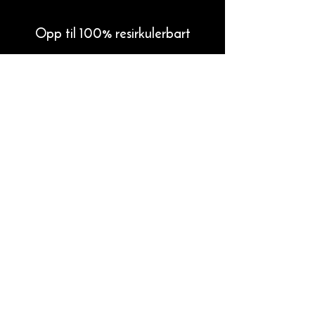
Opp til 100% resirkulerbart
Skifer kan gjenbrukes eller resirkuleres
etter endt bruk, uten tap av materialets
egenskaper.
Til produktdokumentasjon og nedlastinger
Forrige prosjekt
Neste prosjekt
Alta Skifer leverer tidløs, norsk kvartsittskifer
med unike kvaliteter. Vår skifer er kjent for