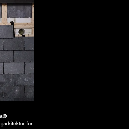
es®
garkitektur for