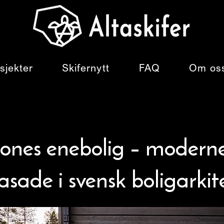
sjekter
Skifernytt
FAQ
Om os
tones enebolig – modern
fasade i svensk boligarkit