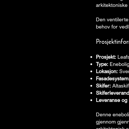
arkitektoniske
Den ventilerte
behov for vedli
Prosjektinfo
Prosjekt:
Leafs
Type:
Eneboli
Lokasjon:
Sver
Fasadesystem
Skifer:
Altaskif
Skiferleverand
Leveranse og d
Denne eneboli
gjennom gjenn
arkitektonisk s