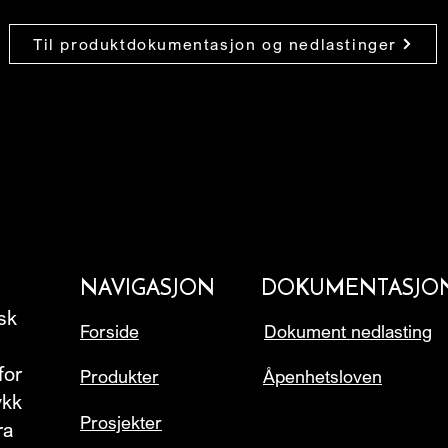
Til produktdokumentasjon og nedlastinger
NAVIGASJON
DOKUMENTASJO
rsk
Forside
Dokument nedlasting
for
Produkter
Åpenhetsloven
ykk
Prosjekter
ra