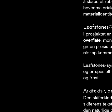
å skape et rob
hovedmateriale
materialidentit
Leafstones® 
I prosjektet e
overflate
, mon
gir en presis 
råskap kommer 
Leafstones-sy
og er spesielt
og frost.
Arkitektur, d
Den skiferkled
skiferens tekst
den naturlige 