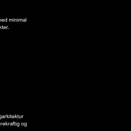
 med minimal
kter.
arkitektur
rekraftig og