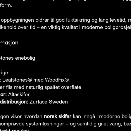
 form.
 oppbygningen bidrar til god fuktsikring og lang levetid,
kehold over tid – en viktig kvalitet i moderne boligprosje
rmasjon
tones enebolig
g
ige
:
Leafstones® med WoodFix®
er flis med naturlig spaltet overflate
ør:
Altaskifer
istribusjon:
Zurface Sweden
gen viser hvordan
norsk skifer
kan inngå i moderne bolig
omprøvde systemløsninger – og samtidig gi et varig, bæ
terkt resultat.