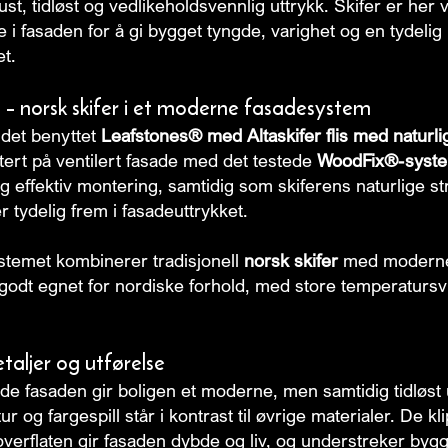
ust, tidløst og vedlikeholdsvennlig uttrykk. Skifer er her 
 i fasaden for å gi bygget tyngde, varighet og en tydelig
et.
– norsk skifer i et moderne fasadesystem
r det benyttet
Leafstones® med Altaskifer flis med naturlig
tert på ventilert fasade med det testede
WoodFix®-syst
og effektiv montering, samtidig som skiferens naturlige st
tydelig frem i fasadeuttrykket.
stemet kombinerer tradisjonell
norsk skifer
med moderne
 godt egnet for nordiske forhold, med store temperatursv
etaljer og utførelse
de fasaden gir boligen et moderne, men samtidig tidløst 
ur og fargespill står i kontrast til øvrige materialer. De k
overflaten gir fasaden dybde og liv, og understreker byg