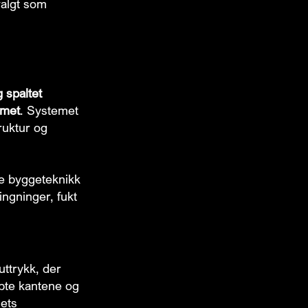
valgt som
 spaltet
emet
. Systemet
ruktur og
 byggeteknikk
ingninger, fukt
uttrykk, der
lipte kantene og
gets