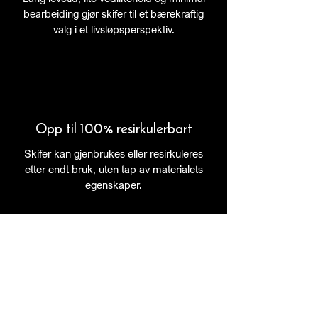
bearbeiding gjør skifer til et bærekraftig
valg i et livsløpsperspektiv.
Opp til 100% resirkulerbart
Skifer kan gjenbrukes eller resirkuleres
etter endt bruk, uten tap av materialets
egenskaper.
Til produktdokumentasjon og nedlastinger
Forrige prosjekt
Neste prosjekt