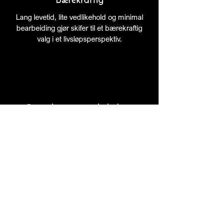
Lang levetid, lite vedlikehold og minimal
bearbeiding gjør skifer til et bærekraftig
valg i et livsløpsperspektiv.
Opp til 100% resirkulerbart
Skifer kan gjenbrukes eller resirkuleres
etter endt bruk, uten tap av materialets
egenskaper.
Til produktark og nedlastinger
Forrige produkt
Neste produkt