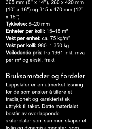
365 mm (8” x 14”), 260 x 420 mm
(10” x 16”) og 315 x 470 mm (12”
x 18”)
Tykkelse:
8–20 mm
Enheter per kolli:
15–18 m²
Vekt per enhet:
ca. 75 kg/m²
Vekt per kolli:
980–1 350 kg
Veiledende pris:
fra 1961 inkl. mva
per m² og ekskl. frakt
Bruksområder og fordeler
Lappskifer er en utmerket løsning
for de som ønsker å tilføre et
tradisjonelt og karakteristisk
uttrykk til taket. Dette materialet
består av overlappende
skiferplater som sammen skaper et
livlig og dynamisk mønster, som