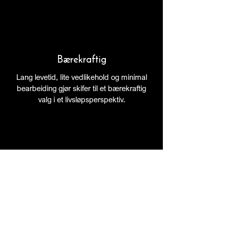
Bærekraftig
Lang levetid, lite vedlikehold og minimal
bearbeiding gjør skifer til et bærekraftig
valg i et livsløpsperspektiv.
Opp til 100% resirkulerbart
Skifer kan gjenbrukes eller resirkuleres
etter endt bruk, uten tap av materialets
egenskaper.