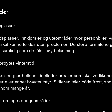
der
eplasser
dsplasser, innkjørsler og uteområder hvor personbiler, va
 skal kunne ferdes uten problemer. De store formatene g
g samtidig som de tåler høy belastning.
røytes vinterstid
kelsen gjør hellene ideelle for arealer som skal vedlike
ster eller annet brøyteutstyr. Skiferen tåler både frost, s
ennom mange år.
ge rom og næringsområder