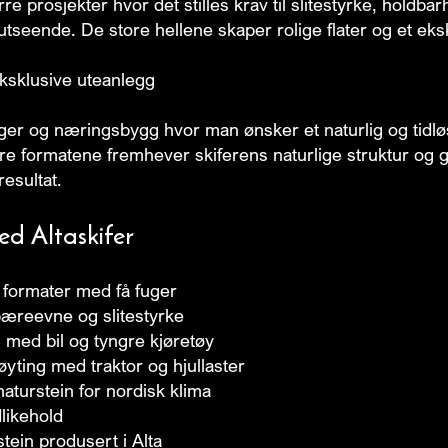
rre prosjekter hvor det stilles krav til slitestyrke, holdbar
utseende. De store hellene skaper rolige flater og et eksk
ksklusive uteanlegg
liger og næringsbygg hvor man ønsker et naturlig og tidlø
ore formatene fremhever skiferens naturlige struktur og g
resultat.
ed Altaskifer
 formater med få fuger
æreevne og slitestyrke
g med bil og tyngre kjøretøy
øyting med traktor og hjullaster
aturstein for nordisk klima
likehold
tein produsert i Alta