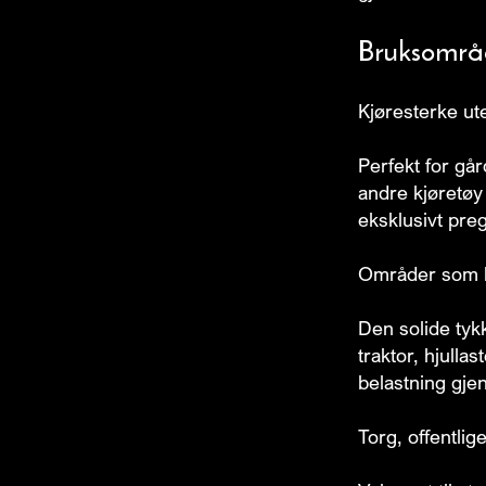
Bruksområ
Kjøresterke ut
Perfekt for går
andre kjøretøy
eksklusivt pre
Områder som b
Den solide tyk
traktor, hjulla
belastning gj
Torg, offentli