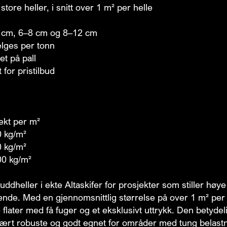
store heller, i snitt over 1 m² per helle
6 cm, 6–8 cm og 8–12 cm
lges per tonn
et på pall
 for pristilbud
ekt per m²
0 kg/m²
0 kg/m²
00 kg/m²
uddheller i ekte Altaskifer for prosjekter som stiller høye
ende. Med en gjennomsnittlig størrelse på over 1 m² per
 flater med få fuger og et eksklusivt uttrykk. Den betyde
vært robuste og godt egnet for områder med tung belastn