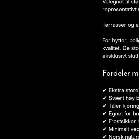
Velegnet til stø
representativt 
Terrasser og e
For hytter, bo
kvalitet. De st
eksklusivt slutt
Fordeler m
✔ Ekstra store
✔ Svært høy b
✔ Tåler kjørin
✔ Egnet for br
✔ Frostsikker n
✔ Minimalt ved
✔ Norsk naturs