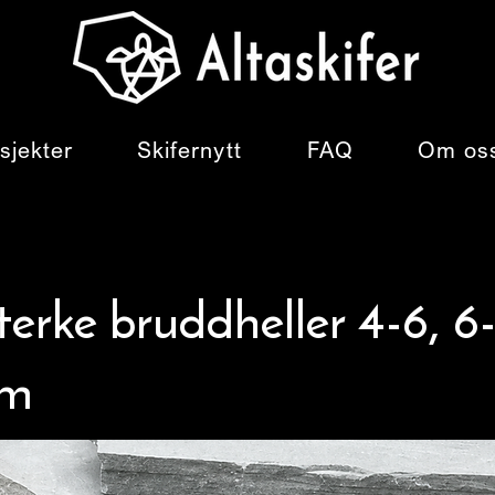
sjekter
Skifernytt
FAQ
Om os
terke bruddheller 4-6, 6
cm