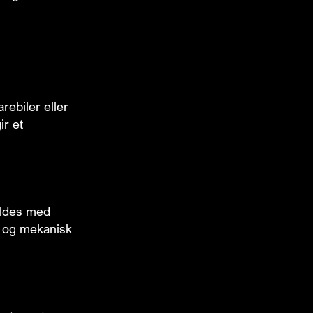
rebiler eller
ir et
holdes med
nø og mekanisk