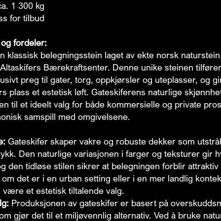
a. 1 300 kg
s for tilbud
og fordeler:
n klassisk belegningsstein laget av ekte norsk naturstein
ltaskifers Bærekraftsenter. Denne unike steinen tilfører 
lusivt preg til gater, torg, oppkjørsler og uteplasser, og 
 plass et estetisk løft. Gateskiferens naturlige skjønnhe
en til et ideelt valg for både kommersielle og private pro
monisk samspill med omgivelsene.
e:
Gateskifer skaper vakre og robuste dekker som utstrål
trykk. Den naturlige variasjonen i farger og teksturer gir 
og den tidløse stilen sikrer at belegningen forblir attrakt
om det er i en urban setting eller i en mer landlig konteks
d være et estetisk tiltalende valg.
lg:
Produksjonen av gateskifer er basert på overskudds
m gjør det til et miljøvennlig alternativ. Ved å bruke natu