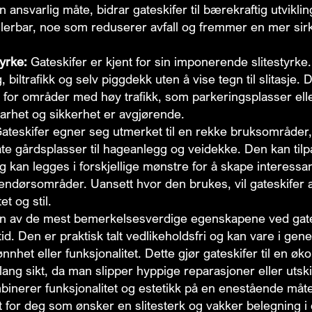
 ansvarlig måte, bidrar gateskifer til bærekraftig utvikling.
ulerbar, noe som reduserer avfall og fremmer en mer sir
yrke:
Gateskifer er kjent for sin imponerende slitestyrke.
, biltrafikk og selv piggdekk uten å vise tegn til slitasje. 
alg for områder med høy trafikk, som parkeringsplasser elle
barhet og sikkerhet er avgjørende.
ateskifer egner seg utmerket til en rekke bruksområder, 
te gårdsplasser til hageanlegg og veidekke. Den kan tilp
 kan legges i forskjellige mønstre for å skape interessa
endørsområder. Uansett hvor den brukes, vil gateskifer all
et og stil.
n av de mest bemerkelsesverdige egenskapene ved gate
id. Den er praktisk talt vedlikeholdsfri og kan vare i gen
ønnhet eller funksjonalitet. Dette gjør gateskifer til en ø
lang sikt, da man slipper hyppige reparasjoner eller utski
binerer funksjonalitet og estetikk på en enestående måte
et for deg som ønsker en slitesterk og vakker belegning i