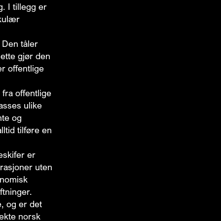
 I tillegg er
kulær
 Den tåler
Dette gjør den
r offentlige
fra offentlige
asses ulike
nte og
tid tilføre en
skifer er
erasjoner uten
konomisk
ftninger.
, og er det
 ekte norsk