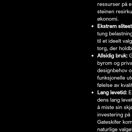
ressurser på en
steinen resirk
økonomi.
Ekstrem slitest
tung belastning
til et ideelt v
torg, der hold
Allsidig bruk:
G
byrom og priva
designbehov og
funksjonelle ut
følelse av kvalit
Lang levetid:
E
dens lang levet
å miste sin skj
investering på 
Gateskifer kom
naturlige valg