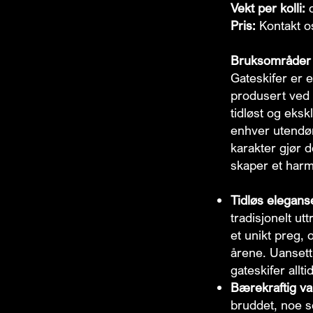
Vekt per kolli:
c
Pris:
Kontakt os
Bruksområder 
Gateskifer er e
produsert ved A
tidløst og eksk
enhver utendørs
karakter gjør d
skaper et har
Tidløs elegans
tradisjonelt ut
et unikt preg, 
årene. Uansett 
gateskifer allti
Bærekraftig va
bruddet, noe so