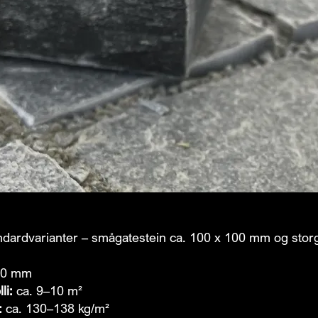
dardvarianter – smågatestein ca. 100 x 100 mm og storg
60 mm
li:
ca. 9–10 m²
:
ca. 130–138 kg/m²