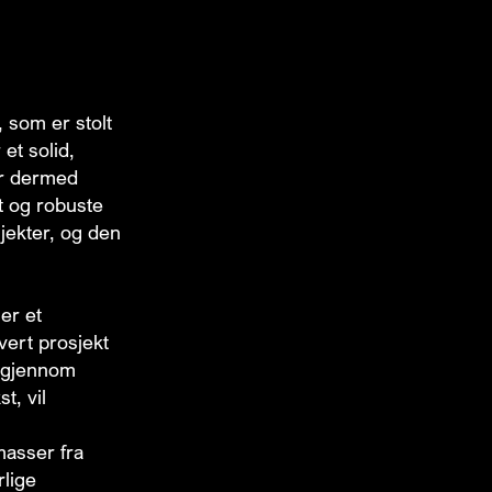
, som er stolt
et solid,
gir dermed
t og robuste
sjekter, og den
er et
hvert prosjekt
iv gjennom
t, vil
masser fra
rlige