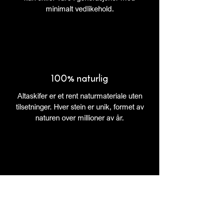
minimalt vedlikehold.
100% naturlig
Altaskifer er et rent naturmateriale uten
tilsetninger. Hver stein er unik, formet av
naturen over millioner av år.
Bærekraftig
Lang levetid, lite vedlikehold og minimal
bearbeiding gjør skifer til et bærekraftig